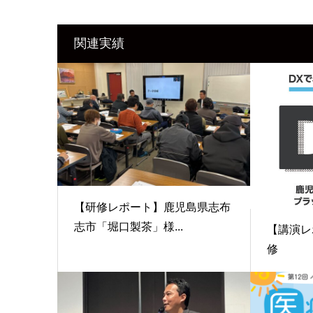
関連実績
【研修レポート】鹿児島県志布
志市「堀口製茶」様...
【講演レ
修