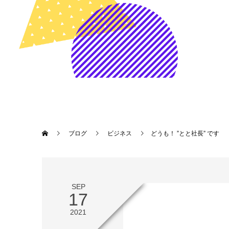
ブログ
ビジネス
どうも！ ”とと社長” です
SEP
17
2021